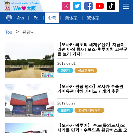
Jpn
|
En
|
한국
|
簡体字
|
繁体字
Top
관광지
【오사카 최초의 세계유산?】지금이
라면 아직 틈새! 모즈·후루이치 고분군
을 보러 가자!
2019.07.01
관광지
센보쿠 구역
【오사카 관광 명소】오사카 수족관
가이유관 이해 가이드 7 개의 추천
2019.06.27
관광지
오사카 베이 구역
【오사카 덕투어】 수도(물의도시)오
사카를 만끽・수륙양용 관광버스로 오