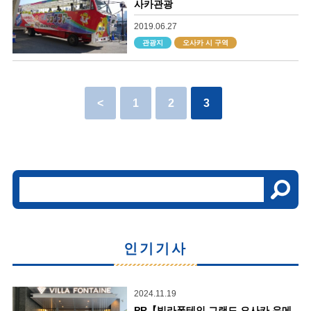
사카관광
2019.06.27
관광지
오사카 시 구역
<
1
2
3
인기기사
2024.11.19
PR【빌라폰테인 그랜드 오사카 우메