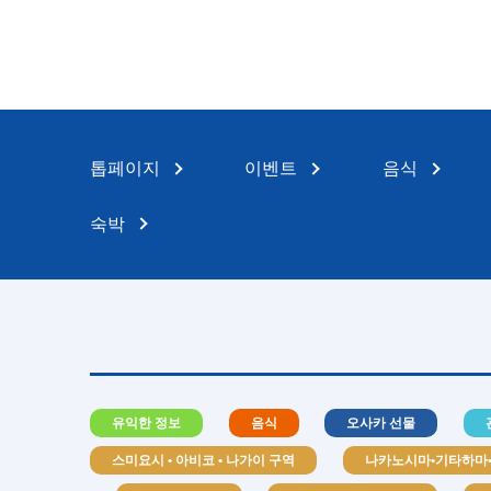
톱페이지
이벤트
음식
숙박
유익한 정보
음식
오사카 선물
스미요시 • 아비코 • 나가이 구역
나카노시마•기타하마