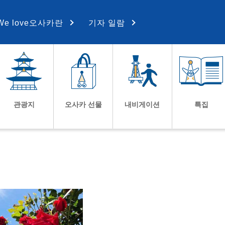
We love오사카란
기자 일람
관광지
오사카 선물
내비게이션
특집