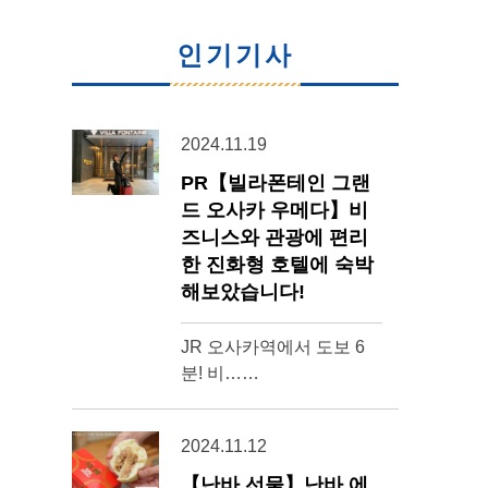
인기기사
2024.11.19
PR【빌라폰테인 그랜
드 오사카 우메다】비
즈니스와 관광에 편리
한 진화형 호텔에 숙박
해보았습니다!
JR 오사카역에서 도보 6
분! 비……
2024.11.12
【난바 선물】난바 에