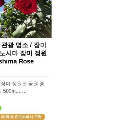
관광 명소 / 장미
노시마 장미 정원
shima Rose
장미 정원은 공원 중
 500m,……
기타하마•요도야바시 구역