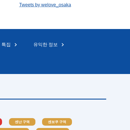
Tweets by welove_osaka
특집
유익한 정보
센난 구역
센보쿠 구역