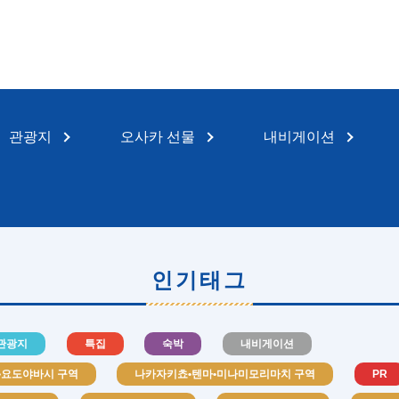
관광지
오사카 선물
내비게이션
인기태그
관광지
특집
숙박
내비게이션
•요도야바시 구역
나카자키쵸•텐마•미나미모리마치 구역
PR