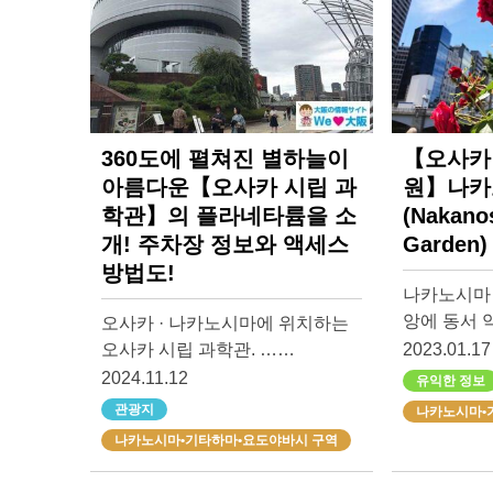
360도에 펼쳐진 별하늘이
【오사카 
아름다운【오사카 시립 과
원】나카
학관】의 플라네타륨을 소
(Nakano
개! 주차장 정보와 액세스
Garden)
방법도!
나카노시마 
앙에 동서 약
오사카 · 나카노시마에 위치하는
오사카 시립 과학관. ……
2023.01.17
2024.11.12
유익한 정보
관광지
나카노시마•
나카노시마•기타하마•요도야바시 구역