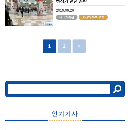
하상가 던전 공략
2019.09.26
내비게이션
오사카 북쪽 구역
1
2
>
인기기사