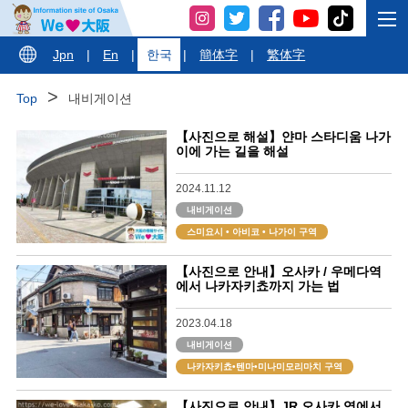
Jpn
|
En
|
한국
|
簡体字
|
繁体字
Top
내비게이션
【사진으로 해설】얀마 스타디움 나가
이에 가는 길을 해설
2024.11.12
내비게이션
스미요시 • 아비코 • 나가이 구역
【사진으로 안내】오사카 / 우메다역
에서 나카자키쵸까지 가는 법
2023.04.18
내비게이션
나카자키쵸•텐마•미나미모리마치 구역
【사진으로 안내】JR 오사카 역에서