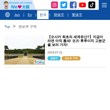
Jpn
|
En
|
한국
|
簡体字
|
繁体字
Top
센보쿠 구역
【오사카 최초의 세계유산?】지금이
라면 아직 틈새! 모즈·후루이치 고분군
을 보러 가자!
2019.07.01
관광지
센보쿠 구역